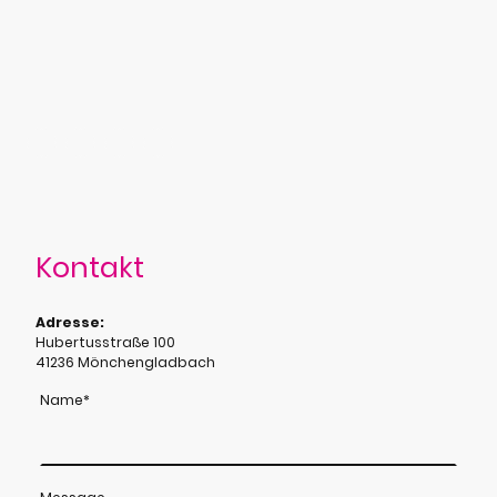
Media-Kanälen!
Die Städtischen Kliniken Mönchengladbach sind auch über
Social Media erreichbar.
Kontakt
Adresse:
Hubertusstraße 100
41236 Mönchengladbach
Name
*